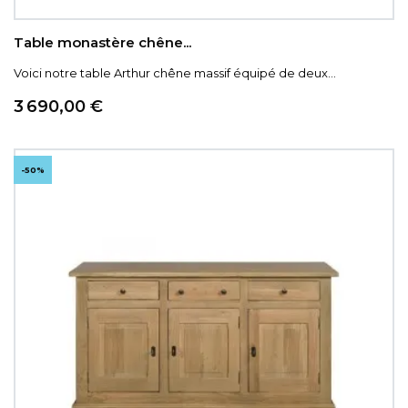
Table monastère chêne...
Voici notre table Arthur chêne massif équipé de deux...
Prix
3 690,00 €
-50%