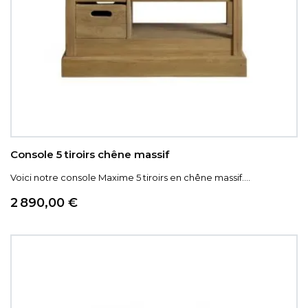
Console 5 tiroirs chêne massif
Voici notre console Maxime 5 tiroirs en chêne massif....
Prix
2 890,00 €