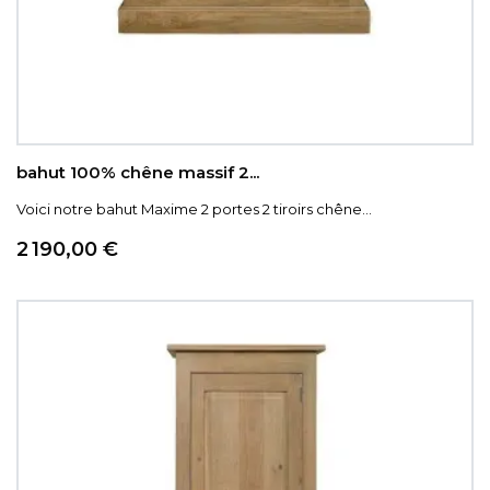
bahut 100% chêne massif 2...
Voici notre bahut Maxime 2 portes 2 tiroirs chêne...
Prix
2 190,00 €