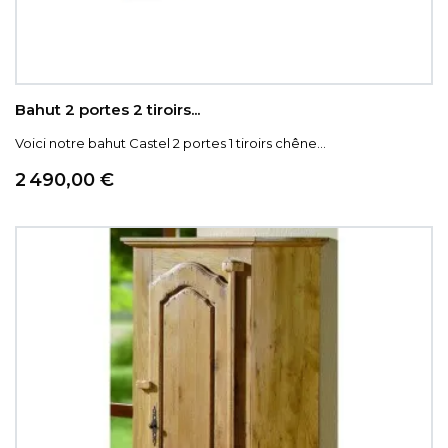
Bahut 2 portes 2 tiroirs...
Voici notre bahut Castel 2 portes 1 tiroirs chêne...
Prix
2 490,00 €