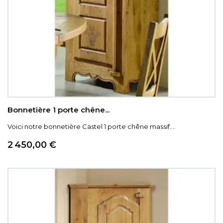
Bonnetière 1 porte chêne...
Voici notre bonnetière Castel 1 porte chêne massif....
Prix
2 450,00 €