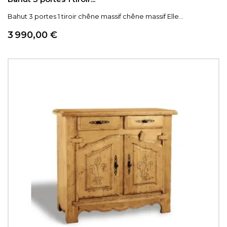
Bahut 3 portes 1 tiroir chêne massif chêne massif Elle...
Prix
3 990,00 €