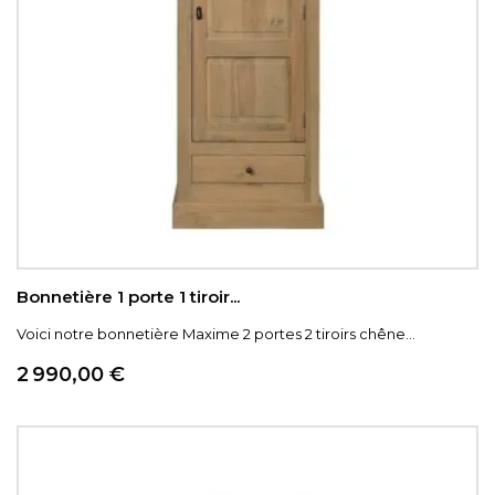
Bonnetière 1 porte 1 tiroir...
Voici notre bonnetière Maxime 2 portes 2 tiroirs chêne...
Prix
2 990,00 €