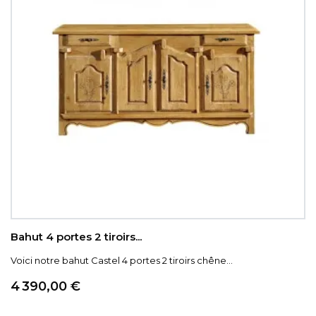
Bahut 4 portes 2 tiroirs...
Voici notre bahut Castel 4 portes 2 tiroirs chêne...
Prix
4 390,00 €