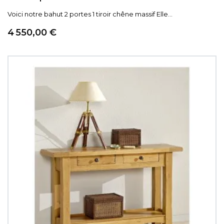
Voici notre bahut 2 portes 1 tiroir chêne massif Elle...
Prix
4 550,00 €