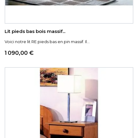
Lit pieds bas bois massif...
Voici notre lit RE pieds bas en pin massif. Il...
Prix
1 090,00 €