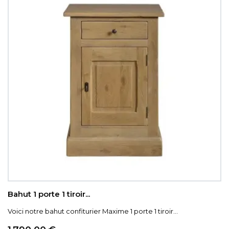
Bahut 1 porte 1 tiroir...
Voici notre bahut confiturier Maxime 1 porte 1 tiroir...
Prix