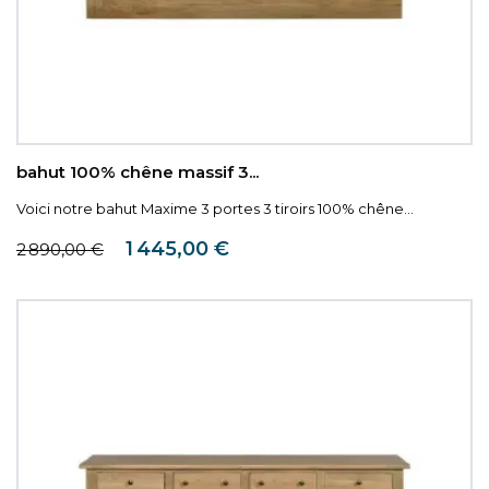
bahut 100% chêne massif 3...
Voici notre bahut Maxime 3 portes 3 tiroirs 100% chêne...
Prix de base
Prix
1 445,00 €
2 890,00 €