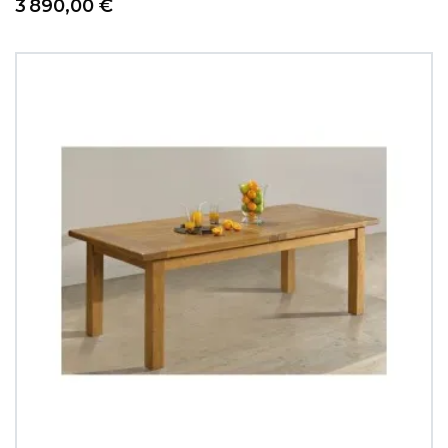
Prix
3 890,00 €