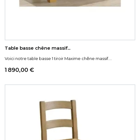
Table basse chêne massif...
Voici notre table basse 1 tiroir Maxime chêne massif....
Prix
1 890,00 €