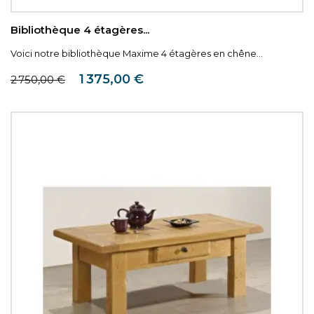
Bibliothèque 4 étagères...
Voici notre bibliothèque Maxime 4 étagères en chêne...
Prix de base
Prix
1 375,00 €
2 750,00 €