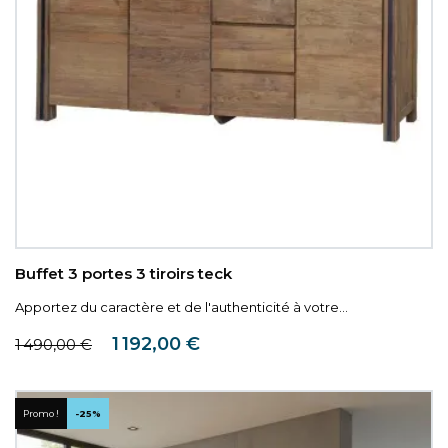
Buffet 3 portes 3 tiroirs teck
Apportez du caractère et de l'authenticité à votre...
Prix de base
Prix
1 192,00 €
1 490,00 €
Promo !
-25%