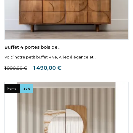
Buffet 4 portes bois de...
Voici notre petit buffet Rive, Alliez élégance et...
Prix de base
Prix
1 490,00 €
1 990,00 €
Promo !
-30%