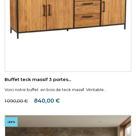
Buffet teck massif 3 portes...
Voici notre buffet en bois de teck massif. Véritable...
Prix de base
Prix
840,00 €
1 090,00 €
-20%