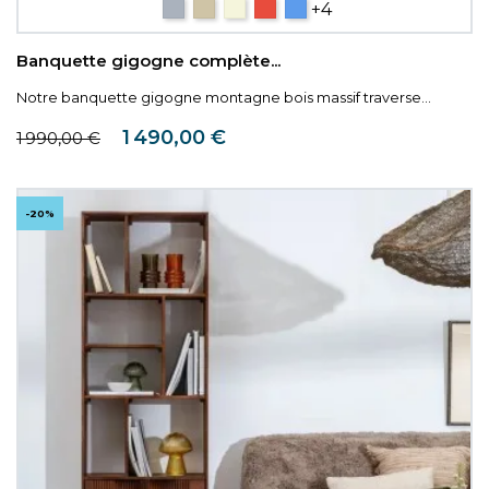
Gris
Taupe
Beige
Rouge
Bleu
+4
Banquette gigogne complète...
Notre banquette gigogne montagne bois massif traverse...
Prix de base
Prix
1 490,00 €
1 990,00 €
-20%