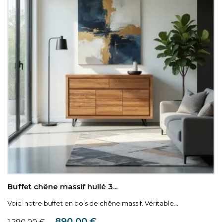
Buffet chêne massif huilé 3...
Voici notre buffet en bois de chêne massif. Véritable...
Prix de base
Prix
890,00 €
1 290,00 €