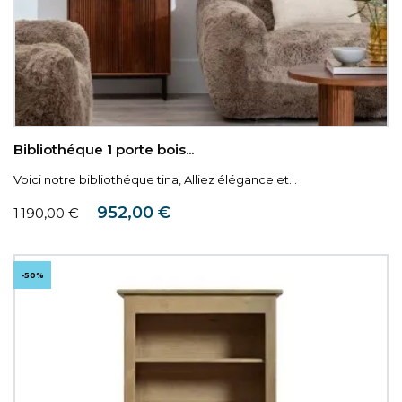
Bibliothéque 1 porte bois...
Voici notre bibliothéque tina, Alliez élégance et...
Prix de base
Prix
952,00 €
1 190,00 €
-50%