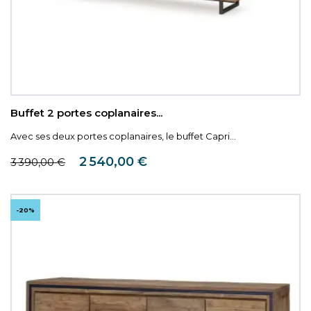
Buffet 2 portes coplanaires...
Avec ses deux portes coplanaires, le buffet Capri...
Prix de base
Prix
2 540,00 €
3 390,00 €
-20%