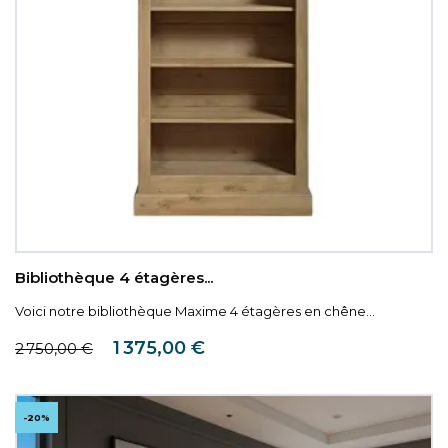
Bibliothèque 4 étagères...
Voici notre bibliothèque Maxime 4 étagères en chêne...
Prix de base
Prix
1 375,00 €
2 750,00 €
-20%