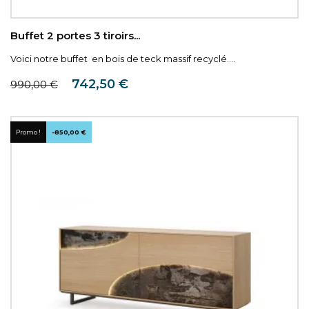
Buffet 2 portes 3 tiroirs...
Voici notre buffet en bois de teck massif recyclé....
Prix de base
Prix
742,50 €
990,00 €
Promo !
-850,00 €