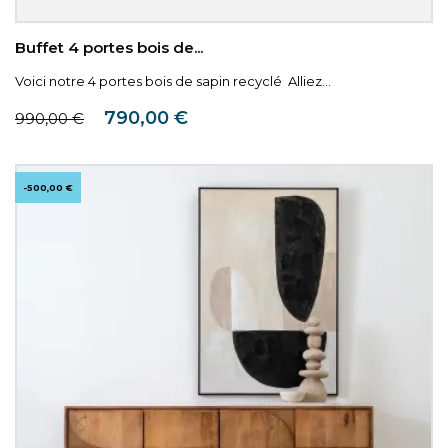
Buffet 4 portes bois de...
Voici notre 4 portes bois de sapin recyclé Alliez...
Prix de base
Prix
790,00 €
990,00 €
-500,00 €