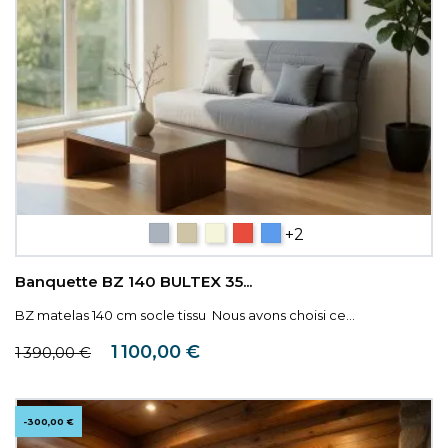
Gris
Taupe
Beige
Rouge
Bleu
+2
Banquette BZ 140 BULTEX 35...
BZ matelas 140 cm socle tissu Nous avons choisi ce...
Prix de base
Prix
1 100,00 €
1 390,00 €
-300,00 €