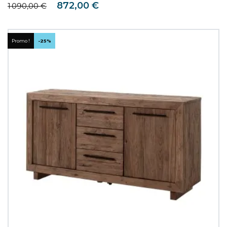
Prix de base
Prix
872,00 €
1 090,00 €
Promo !
-25%