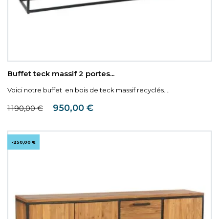
Buffet teck massif 2 portes...
Voici notre buffet en bois de teck massif recyclés....
Prix de base
Prix
950,00 €
1 190,00 €
-250,00 €