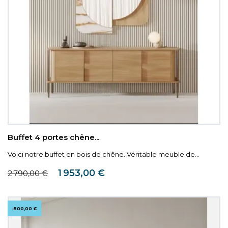
Buffet 4 portes chêne...
Voici notre buffet en bois de chêne. Véritable meuble de...
Prix de base
Prix
1 953,00 €
2 790,00 €
-500,00 €