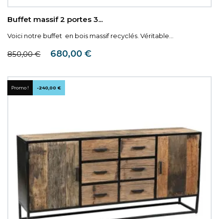
Buffet massif 2 portes 3...
Voici notre buffet en bois massif recyclés. Véritable...
Prix de base
Prix
680,00 €
850,00 €
Promo !
-240,00 €