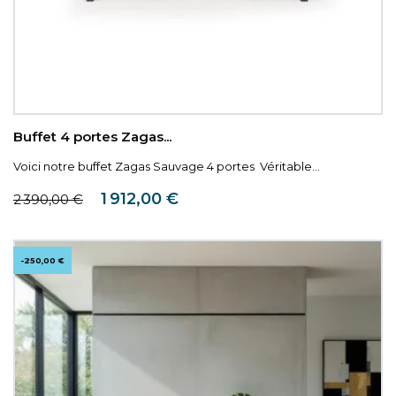
Buffet 4 portes Zagas...
Voici notre buffet Zagas Sauvage 4 portes Véritable...
Prix de base
Prix
1 912,00 €
2 390,00 €
-250,00 €