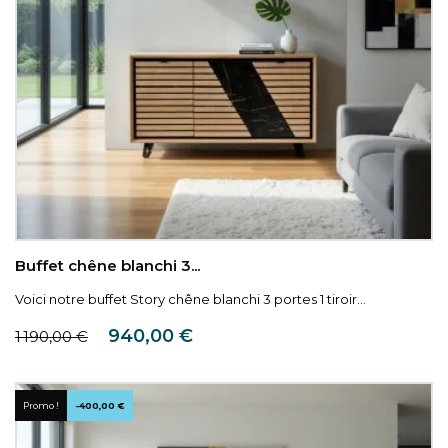
Buffet chêne blanchi 3...
Voici notre buffet Story chêne blanchi 3 portes 1 tiroir...
Prix de base
Prix
940,00 €
1 190,00 €
Promo !
-400,00 €