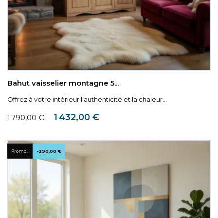
Bahut vaisselier montagne 5...
Offrez à votre intérieur l’authenticité et la chaleur...
Prix de base
Prix
1 432,00 €
1 790,00 €
Promo !
-290,00 €