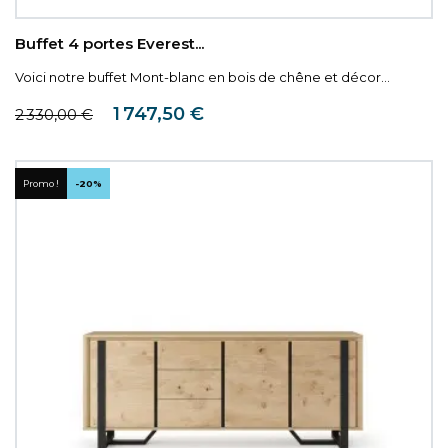
Buffet 4 portes Everest...
Voici notre buffet Mont-blanc en bois de chêne et décor...
Prix de base
Prix
1 747,50 €
2 330,00 €
Promo !
-20%