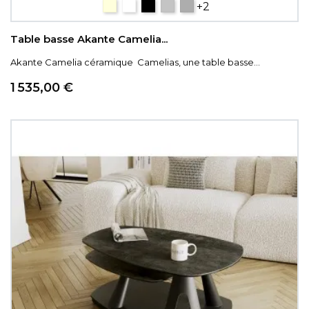
céramique bois
céramique blanc marbré
Céramique Titane
ARGILE
CÉRAMIQUE SILVER.
+2
Table basse Akante Camelia...
Akante Camelia céramique Camelias, une table basse...
Prix
1 535,00 €