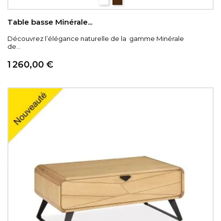
Beige veiné
Brun panaché.
Table basse Minérale...
Découvrez l’élégance naturelle de la gamme Minérale
de...
Prix
1 260,00 €