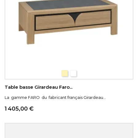
Chêne naturel
Chêne blanchi
Table basse Girardeau Faro...
La gamme FARO du fabricant français Girardeau...
Prix
1 405,00 €