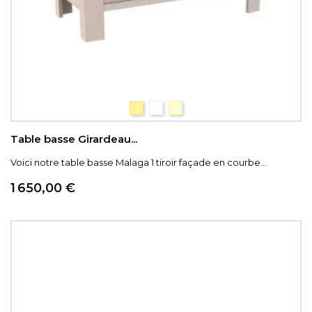
SABLE
BLANCHI
NATUREL
Table basse Girardeau...
Voici notre table basse Malaga 1 tiroir façade en courbe...
Prix
1 650,00 €