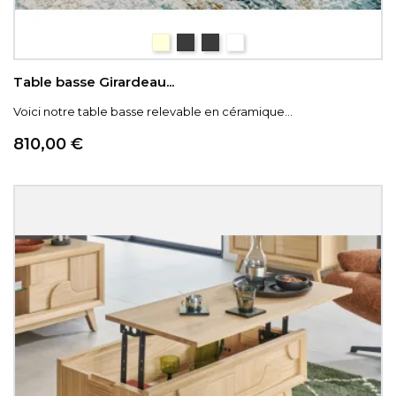
céramique bois
céramique Iron
céramique gris nuancé
céramique blanc marb
Table basse Girardeau...
Voici notre table basse relevable en céramique...
Prix
810,00 €