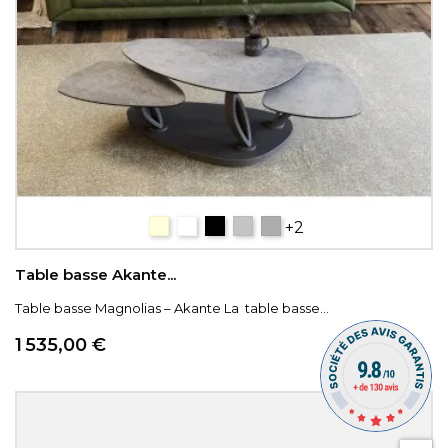
céramique bois
céramique blanc marbré
Céramique Titane
ARGILE
CÉRAMIQUE SILVER.
+2
Table basse Akante...
Table basse Magnolias – Akante La table basse...
Prix
1 535,00 €