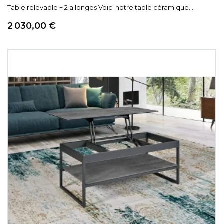
Table relevable + 2 allonges Voici notre table céramique...
Prix
2 030,00 €