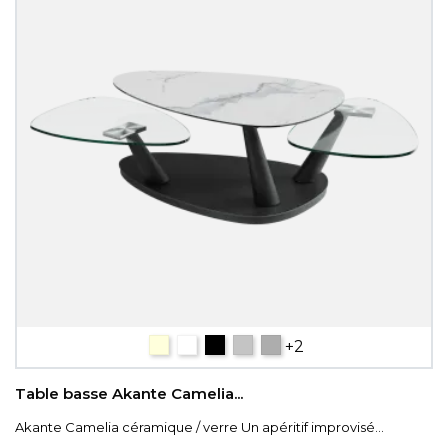
céramique bois
céramique blanc marbré
Céramique Titane
ARGILE
CÉRAMIQUE SILVER.
+2
Table basse Akante Camelia...
Akante Camelia céramique / verre Un apéritif improvisé...