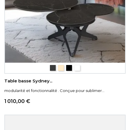
céramique Iron
céramique Travertin ,
noir veiné
blanc veiné
Table basse Sydney...
modularité et fonctionnalité . Conçue pour sublimer...
Prix
1 010,00 €