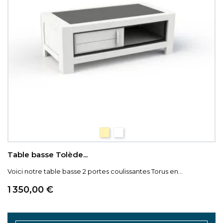
Chêne naturel
Chêne blanchi
Table basse Tolède...
Voici notre table basse 2 portes coulissantes Torus en...
Prix
1 350,00 €