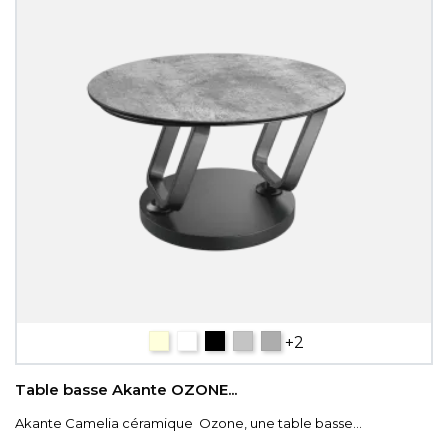
céramique bois
céramique blanc marbré
Céramique Titane
ARGILE
CÉRAMIQUE SILVER.
+2
Table basse Akante OZONE...
Akante Camelia céramique Ozone, une table basse...