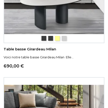
céramique Iron
céramique gris nuancé
céramique couleur bois
céramique pierre
Table basse Girardeau Milan
Voici notre table basse Girardeau Milan Elle...
Prix
690,00 €