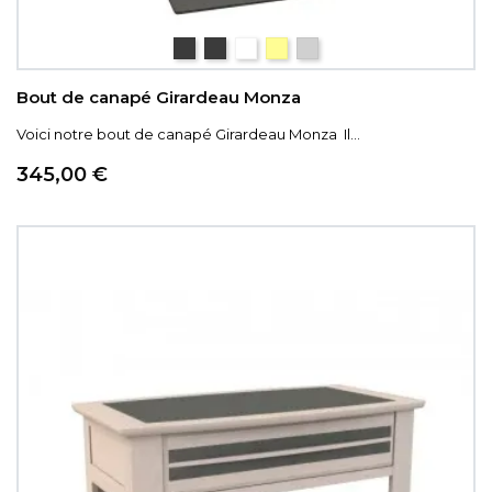
céramique Iron
céramique gris nuancé
céramique blanc marbré
céramique couleur bois
céramique pierre
Bout de canapé Girardeau Monza
Voici notre bout de canapé Girardeau Monza Il...
Prix
345,00 €