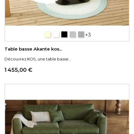
céramique bois
céramique blanc marbré
Céramique Titane
ARGILE
CÉRAMIQUE SILVER.
+3
Table basse Akante kos...
Découvrez KOS, une table basse...
Prix
1 455,00 €