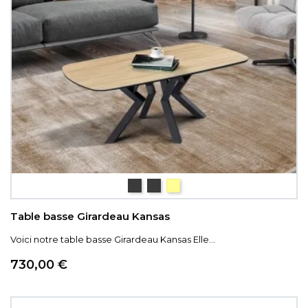
céramique Iron
céramique gris nuancé
céramique couleur bois
Table basse Girardeau Kansas
Voici notre table basse Girardeau Kansas Elle...
Prix
730,00 €