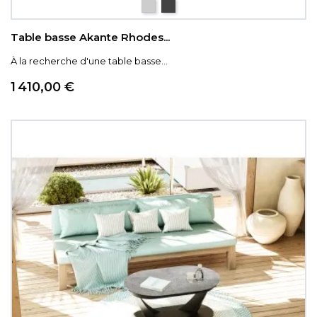
céramique Calcatta
marquina
Table basse Akante Rhodes...
À la recherche d'une table basse...
Prix
1 410,00 €