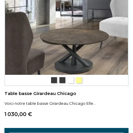
céramique Iron
céramique gris nuancé
céramique blanc marbré
céramique couleur boi
Table basse Girardeau Chicago
Voici notre table basse Girardeau Chicago Elle...
Prix
1 030,00 €