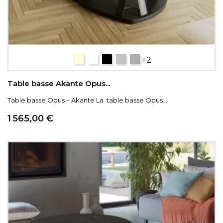
céramique bois
céramique blanc marbré
Céramique Titane
ARGILE
CÉRAMIQUE SILVER.
+2
Table basse Akante Opus...
Table basse Opus – Akante La table basse Opus...
Prix
1 565,00 €