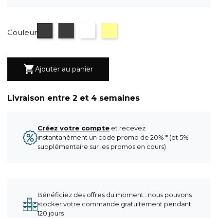
céramique Iron
céramique gris nuancé
céramique blanc marbré
céramique couleur bois
Couleur

Ajouter au panier
Livraison entre 2 et 4 semaines
Créez votre compte
et recevez
instantanément un code promo de 20% * (et 5%
supplémentaire sur les promos en cours)
Bénéficiez des offres du moment : nous pouvons
stocker votre commande gratuitement pendant
120 jours