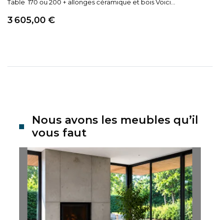
Table 170 ou 200 + allonges céramique et bois Voici...
Prix
3 605,00 €
Nous avons les meubles qu’il
vous faut