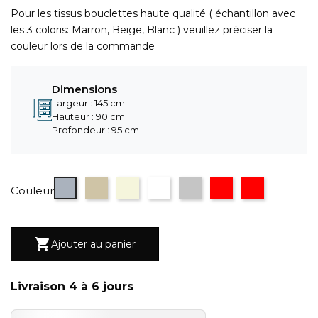
Pour les tissus bouclettes haute qualité ( échantillon avec
les 3 coloris: Marron, Beige, Blanc ) veuillez préciser la
couleur lors de la commande
Dimensions
Largeur : 145 cm
Hauteur : 90 cm
Profondeur : 95 cm
Gris
Taupe
Beige
Blanc
motif montagne gris 2
motif montagne ro
motif montag
Couleur

Ajouter au panier
Livraison 4 à 6 jours