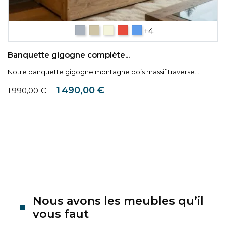
 2
Gris
Taupe
Beige
Rouge
Bleu
+4
Banquette gigogne complète...
Notre banquette gigogne montagne bois massif traverse...
Prix de base
Prix
1 490,00 €
1 990,00 €
Nous avons les meubles qu’il
vous faut