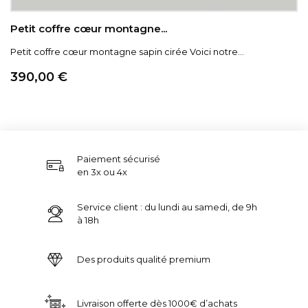
Petit coffre cœur montagne...
Petit coffre cœur montagne sapin cirée Voici notre...
Prix
390,00 €
Paiement sécurisé
en 3x ou 4x
Service client : du lundi au samedi, de 9h
à 18h
Des produits qualité premium
Livraison offerte dès 1000€ d’achats