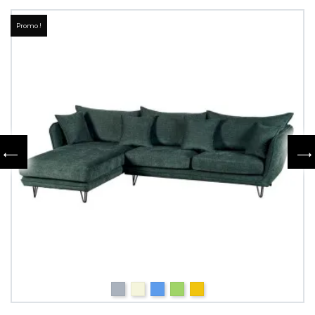
Promo !
Gris
Beige
Bleu
Vert
Jaune