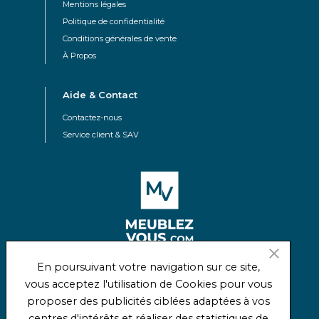
Mentions légales
Politique de confidentialité
Conditions générales de vente
À Propos
Aide & Contact
Contactez-nous
Service client & SAV
close
En poursuivant votre navigation sur ce site,
04 50 45 46 15
vous acceptez l'utilisation de Cookies pour vous
Route d'Annecy
proposer des publicités ciblées adaptées à vos
74230 Thônes
centres d'intérêts et réaliser des statistiques de