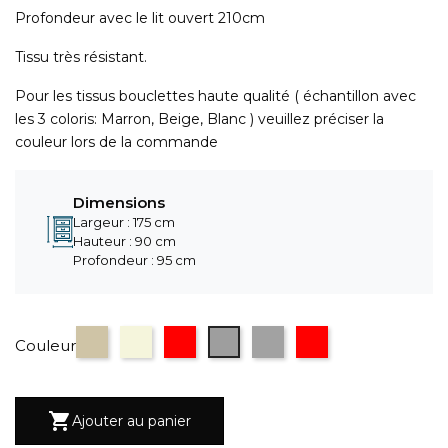
Profondeur avec le lit ouvert 210cm
Tissu très résistant.
Pour les tissus bouclettes haute qualité ( échantillon avec
les 3 coloris: Marron, Beige, Blanc ) veuillez préciser la
couleur lors de la commande
Dimensions
Largeur : 175 cm
Hauteur : 90 cm
Profondeur : 95 cm
Taupe
Beige
Rouge motif
motif montagne 2
motif montagne gris 1
motif montagne ro
Couleur

Ajouter au panier