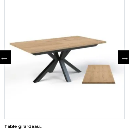
rbré
Table girardeau...