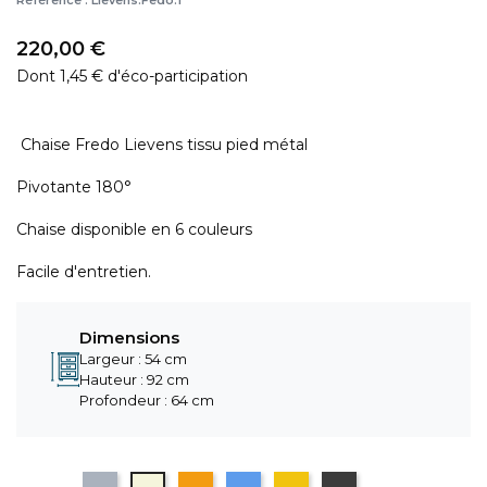
Référence :
Lievens.Fedo.1
220,00 €
Dont 1,45 € d'éco-participation
Chaise Fredo Lievens tissu pied métal
Pivotante 180°
Chaise disponible en 6 couleurs
Facile d'entretien.
Dimensions
Largeur : 54 cm
Hauteur : 92 cm
Profondeur : 64 cm
Gris
Beige
Orange
Bleu
Jaune
gris anthracite