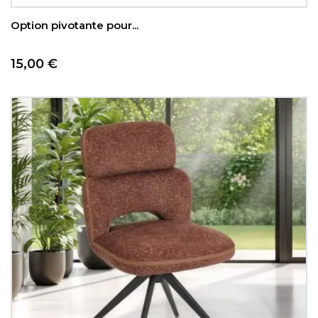
Option pivotante pour...
Prix
15,00 €