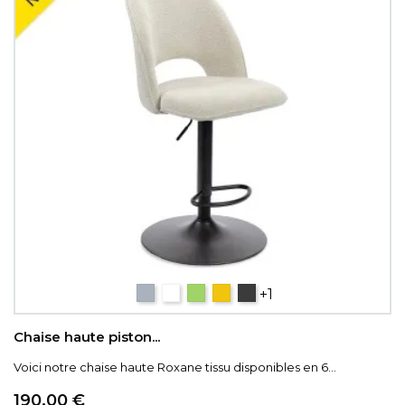
Gris
Blanc
Vert
Jaune
gris anthracite
+1
Chaise haute piston...
Voici notre chaise haute Roxane tissu disponibles en 6...
Prix
190,00 €