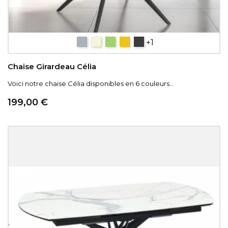
Gris
Beige
Vert
Jaune
gris anthracite
+1
Chaise Girardeau Célia
Voici notre chaise Célia disponibles en 6 couleurs...
Prix
199,00 €