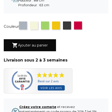
Hauteur : 88 cm
Profondeur : 63 cm
Gris
Beige
Vert
Jaune
gris anthracite
terracotta
Couleur

Ajouter au panier
Livraison sous 2 à 3 semaines
Basé sur 2 avis
VOIR LES AVIS
Créez votre compte
et recevez
instantanément un code promo de 20% * (et 5%