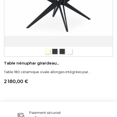
céramique bois
céramique Iron
céramique gris nuancé
céramique blanc marb
Table nénuphar girardeau...
Table 180 céramique ovale allonges intégrées par...
Prix
2 180,00 €
Paiement sécurisé