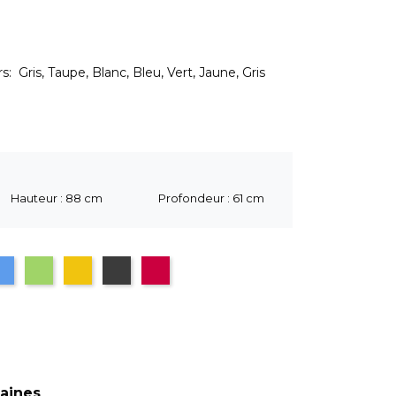
: Gris, Taupe, Blanc, Bleu, Vert, Jaune, Gris
Hauteur : 88 cm
Profondeur : 61 cm
leu
Vert
Jaune
gris anthracite
terracotta
maines