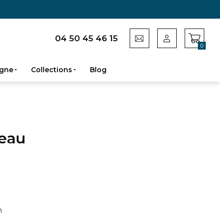
04 50 45 46 15
0
gne
Collections
Blog
deau
n