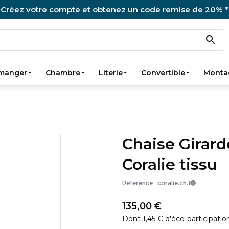
Créez votre compte et obtenez un code remise de 20% *

 manger
Chambre
Literie
Convertible
Monta
Chaise Girar
Coralie tissu
Référence :
coralie.ch.1🔴
135,00 €
Dont 1,45 € d'éco-participatio