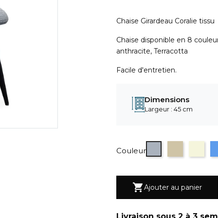
Chaise Girardeau Coralie tissu
Chaise disponible en 8 couleurs
anthracite, Terracotta
Facile d'entretien.
Dimensions
Largeur : 45 cm
Gris
Taupe
Beige
B
Couleur

Ajouter au panier
Livraison sous 2 à 3 se