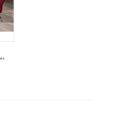
ron
ue gris nuancé
mique blanc marbré
ges