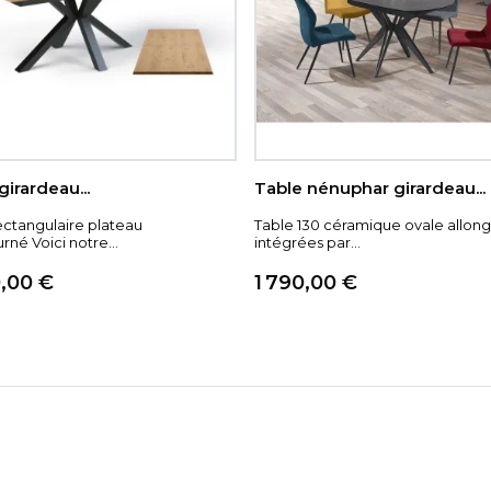
céramique bois
céramique I
céramiq
céra
girardeau...
Table nénuphar girardeau...
ectangulaire plateau
Table 130 céramique ovale allon
rné Voici notre...
intégrées par...
Prix
,00 €
1 790,00 €