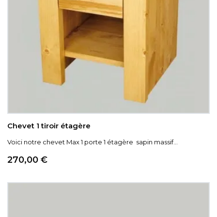
Chevet 1 tiroir étagère
Voici notre chevet Max 1 porte 1 étagère sapin massif...
Prix
270,00 €