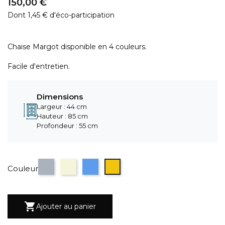
150,00 €
Dont 1,45 € d'éco-participation
Chaise Margot disponible en 4 couleurs.
Facile d'entretien.
Dimensions
Largeur : 44 cm
Hauteur : 85 cm
Profondeur : 55 cm
Gris
Beige
Bleu
Jaune
Couleur

Ajouter au panier