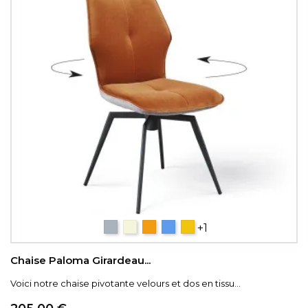
Gris
Beige
Orange
Bleu
Jaune
+1
Chaise Paloma Girardeau...
Voici notre chaise pivotante velours et dos en tissu...
Prix