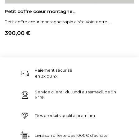
Petit coffre cœur montagne...
Petit coffre cœur montagne sapin cirée Voici notre...
Prix
390,00 €
Paiement sécurisé
en 3x ou 4x
Service client : du lundi au samedi, de 9h
à 18h
Des produits qualité premium
Livraison offerte dès 1000€ d’achats