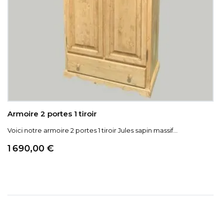
Armoire 2 portes 1 tiroir
Voici notre armoire 2 portes 1 tiroir Jules sapin massif...
Prix
1 690,00 €