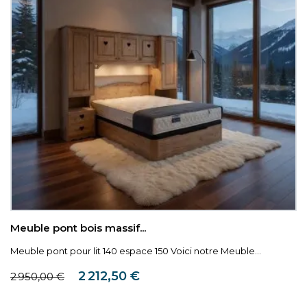
Meuble pont bois massif...
Meuble pont pour lit 140 espace 150 Voici notre Meuble...
Prix de base
Prix
2 212,50 €
2 950,00 €