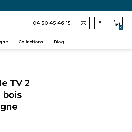
04 50 45 46 15
0
gne
Collections
Blog
le TV 2
 bois
agne