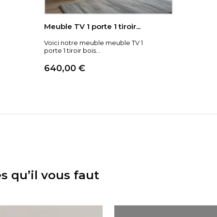
Meuble TV 1 porte 1 tiroir...
Voici notre meuble meuble TV 1
porte 1 tiroir bois...
Prix
640,00 €
 qu’il vous faut